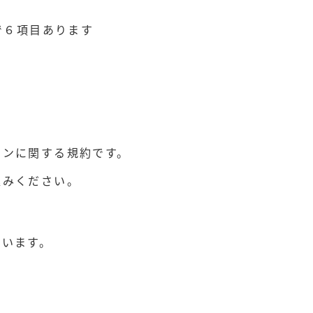
で６項目あります
ョンに関する規約です。
込みください。
ています。